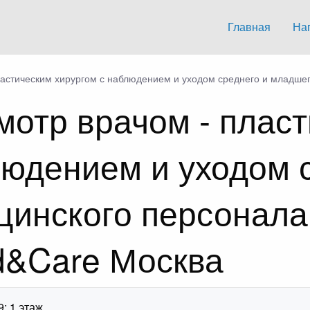
Главная
На
астическим хирургом с наблюдением и уходом среднего и младшег
отр врачом - плас
людением и уходом 
инского персонала
d&Care Москва
9; 1 этаж