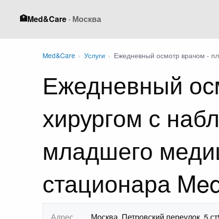
🏥
Med&Care
· Москва
Med&Care
›
Услуги
›
Ежедневный осмотр врачом - пл
Ежедневный осм
хирургом с наб
младшего медиц
стационара Me
Адрес
Москва, Петровский переулок, 5 ст